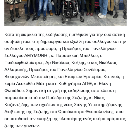
Κατά τη διάρκεια της εκδήλωσης τιμήθηκαν για την ουσιαστική
συμβολή τους στη δημιουργία και εξέλιξη του συλλόγου και την
ανιδιοτελή τους προσφορά, η Πρόεδρος του Πανελλήνιου
Συλλόγου ΑΜΥΜΩΝΗ , κ. Παρασκευή Μπέλλου, ο
Παιδοοφθαλμίατρος, Δρ Νικόλαος Κοζέης, ο κος Νικόλαος
Αλλαμανής, Πρόεδρος του Πανελληνίου Συνδέσμου,
Βιομηχανιών Μεταποίησης και Εταιριών Εμπορίας Καπνού, η
κυρία Λευκοθέα Μάτη και η Καθηγήτρια ΑΠΘ, κ. Ελένη
Φωτιάδου. Σημαντική στιγμή της εκδήλωσης αποτέλεσε η
παρουσίαση από τον Πρόεδρο της Συζωής, κ. Νίκος
Καζαντζίδης, των σχεδίων της νέας Στέγης Υποστηριζόμενης
Διαβίωσης της Συζωής, στο Ωραιόκαστρο Θεσσαλονίκης, που
σηματοδοτεί την έναρξη της υλοποίησης ενός ακόμα οράματος
ζωής των γονέων.